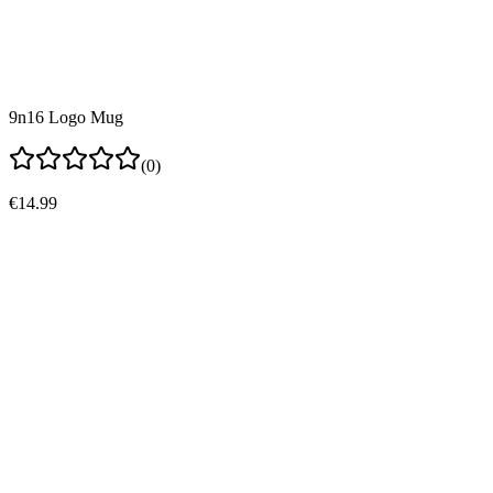
9n16 Logo Mug
(0)
€14.99