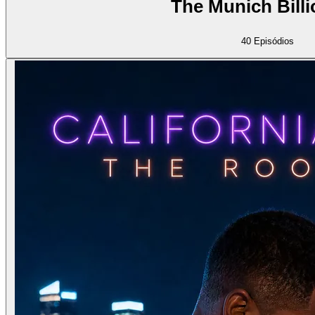
The Munich Billi
40
Episódios