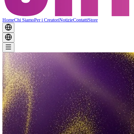
Home
Chi Siamo
Per i Creatori
Notizie
Contatti
Store