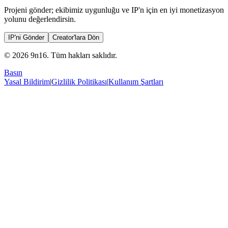
Projeni gönder; ekibimiz uygunluğu ve IP'n için en iyi monetizasyon
yolunu değerlendirsin.
IP'ni Gönder
Creator'lara Dön
© 2026 9n16.
Tüm hakları saklıdır.
Basın
Yasal Bildirim
|
Gizlilik Politikası
|
Kullanım Şartları