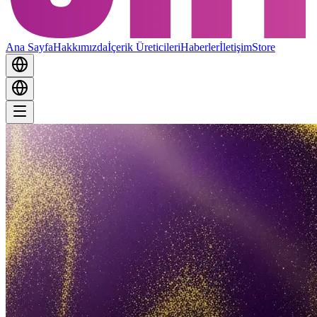
Ana Sayfa
Hakkımızda
İçerik Üreticileri
Haberler
İletişim
Store